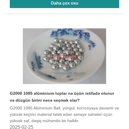
Daha çox oxu
G2000 1085 alüminium toplar nə üçün istifadə olunur
və düzgün birini necə seçmək olar?
G2000 1085 Alüminium Ball, yüngül, korroziyaya davamlı və
yüksək keçirici material tələb edən sənaye sahələri üçün
yüksək saf, dəqiq mühəndis bir həlldir.
2025-02-25