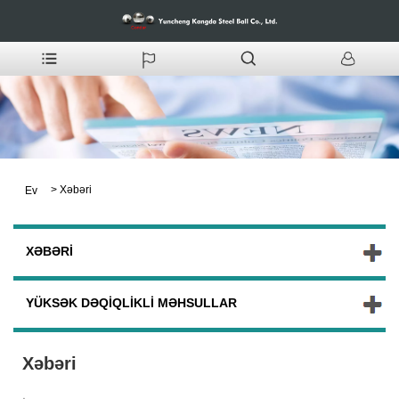
>
Xəbəri
Ev
XƏBƏRI
YÜKSƏK DƏQIQLIKLI MƏHSULLAR
Xəbəri