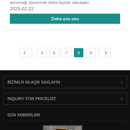
qorumağı öyrənmək daha faydalı olacaqdır.
2025-02-22
Daha çox oxu
5
6
7
8
9
...
BIZIMLƏ ƏLAQƏ SAXLAYIN
INQUIRY FOR PRICELIST
SON XƏBƏRLƏR