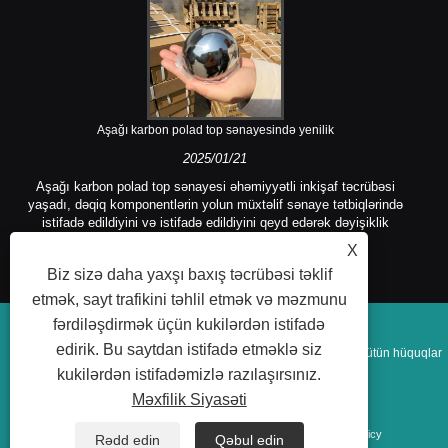
Aşağı karbon polad top sənayesində yenilik
2025/01/21
Aşağı karbon polad top sənayesi əhəmiyyətli inkişaf təcrübəsi
yaşadı, dəqiq komponentlərin yolun müxtəlif sənaye tətbiqlərində
istifadə edildiyini və istifadə edildiyini qeyd edərək dəyişiklik
mərhələsinə girdi.
X
Biz sizə daha yaxşı baxış təcrübəsi təklif
etmək, sayt trafikini təhlil etmək və məzmunu
fərdiləşdirmək üçün kukilərdən istifadə
edirik. Bu saytdan istifadə etməklə siz
Müəllif hüquqları © 2025 Yuncheng Kangda Steel Ball Co, Ltd Bütün hüquqlar
kukilərdən istifadəmizlə razılaşırsınız.
qorunur.
Məxfilik Siyasəti
Bağlantılar
Sitemap
RSS
XML
Privacy Policy
Rədd edin
Qəbul edin