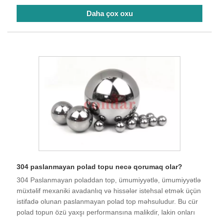
Daha çox oxu
304 paslanmayan polad topu necə qorumaq olar?
304 Paslanmayan poladdan top, ümumiyyətlə, ümumiyyətlə
müxtəlif mexaniki avadanlıq və hissələr istehsal etmək üçün
istifadə olunan paslanmayan polad top məhsuludur. Bu cür
polad topun özü yaxşı performansına malikdir, lakin onları