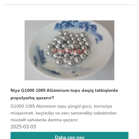
Niyə G1000 1085 Alüminium topu dəqiq tətbiqlərdə
populyarlıq qazanır?
G1000 1085 Alüminium topu yüngül gücü, korroziya
müqaviməti, keçiriciliyi və xərc səmərəliliyi səbəbindən
müxtəlif sahələrdə dartma qazanır.
2025-03-03
Daha çox oxu