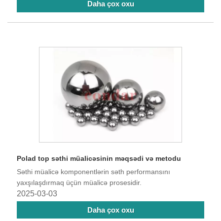
Daha çox oxu
Polad top səthi müalicəsinin məqsədi və metodu
Səthi müalicə komponentlərin səth performansını
yaxşılaşdırmaq üçün müalicə prosesidir.
2025-03-03
Daha çox oxu