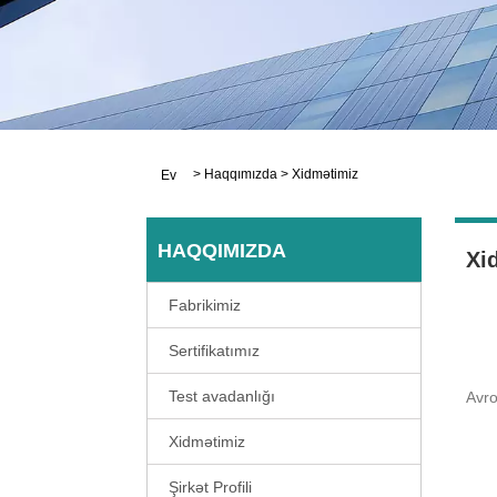
>
Haqqımızda
>
Xidmətimiz
Ev
HAQQIMIZDA
Xi
Fabrikimiz
Sertifikatımız
Test avadanlığı
Avro
Xidmətimiz
Şirkət Profili