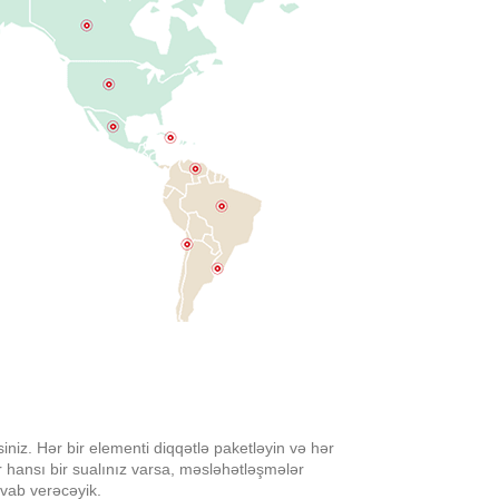
siniz. Hər bir elementi diqqətlə paketləyin və hər
 hansı bir sualınız varsa, məsləhətləşmələr
vab verəcəyik.