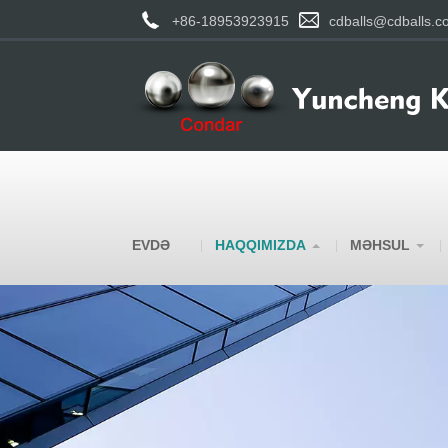
+86-18953923915
cdballs@cdballs.c
EVDƏ
HAQQIMIZDA
MƏHSUL