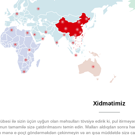
Xidmətimiz
übəsi ilə sizin üçün uyğun olan məhsulları tövsiyə edirik ki, pul itirməyə
nun tamamilə sizə çatdırılmasını təmin edin. Malları aldıqdan sonra hər
 mənə e-poçt göndərməkdən çekinmeyin və ən qısa müddətdə sizə ca