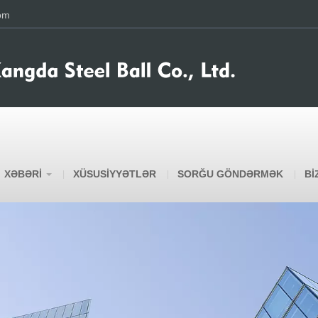
om
XƏBƏRI
XÜSUSIYYƏTLƏR
SORĞU GÖNDƏRMƏK
BI