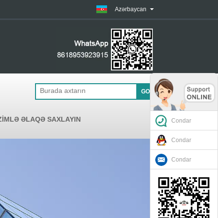
Azərbaycan
ZIMLƏ ƏLAQƏ SAXLAYIN
Condar
Condar
Condar