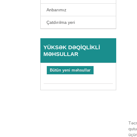
Anbarımız
Çatdırılma yeri
YÜKSƏK DƏQIQLIKLI
MƏHSULLAR
Bütün yeni məhsullar
Təcr
qutu
üçün