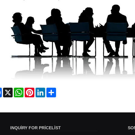
Facebook
X
WhatsApp
Pinterest
LinkedIn
Share
INQUIRY FOR PRICELIST
SO