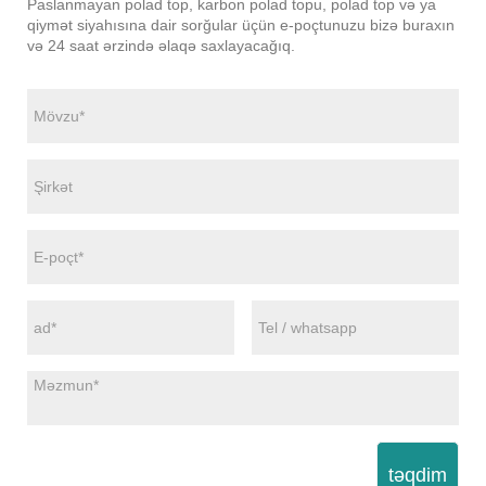
Paslanmayan polad top, karbon polad topu, polad top və ya
qiymət siyahısına dair sorğular üçün e-poçtunuzu bizə buraxın
və 24 saat ərzində əlaqə saxlayacağıq.
təqdim