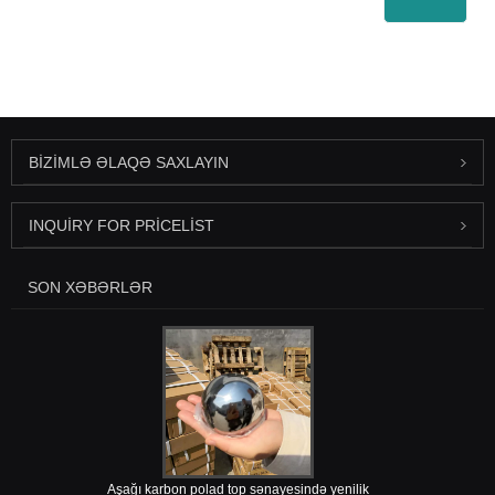
BIZIMLƏ ƏLAQƏ SAXLAYIN
INQUIRY FOR PRICELIST
SON XƏBƏRLƏR
Aşağı karbon polad top sənayesində yenilik