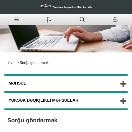
>
Sorğu göndərmək
Ev
MƏHSUL
YÜKSƏK DƏQIQLIKLI MƏHSULLAR
Sorğu göndərmək