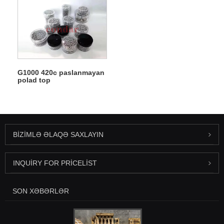
G1000 420c paslanmayan
polad top
BIZIMLƏ ƏLAQƏ SAXLAYIN
INQUIRY FOR PRICELIST
SON XƏBƏRLƏR