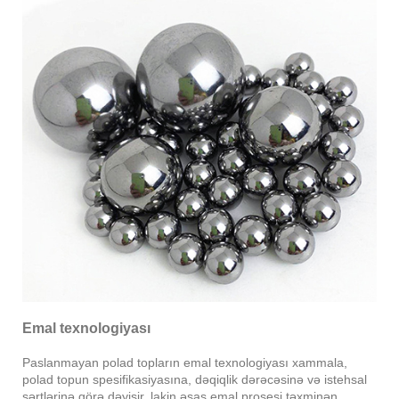
Emal texnologiyası
Paslanmayan polad topların emal texnologiyası xammala,
polad topun spesifikasiyasına, dəqiqlik dərəcəsinə və istehsal
şərtlərinə görə dəyişir, lakin əsas emal prosesi təxminən