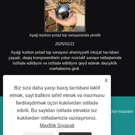
Aşağı karbon polad top sənayesində yenilik
2025/01/21
Aşağı karbon polad top sənayesi əhəmiyyətli inkişaf təcrübəsi
yaşadı, dəqiq komponentlərin yolun müxtəlif sənaye tətbiqlərində
istifadə edildiyini və istifadə edildiyini qeyd edərək dəyişiklik
mərhələsinə girdi.
X
Biz sizə daha yaxşı baxış təcrübəsi təklif
etmək, sayt trafikini təhlil etmək və məzmunu
fərdiləşdirmək üçün kukilərdən istifadə
edirik. Bu saytdan istifadə etməklə siz
Müəllif hüquqları © 2025 Yuncheng Kangda Steel Ball Co, Ltd Bütün hüquqlar
kukilərdən istifadəmizlə razılaşırsınız.
qorunur.
Məxfilik Siyasəti