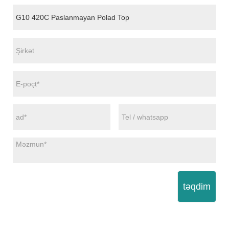
təqdim