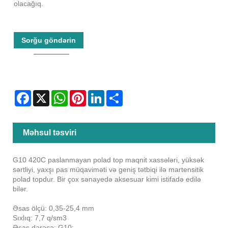
olacağıq.
Sorğu göndərin
Facebook
X
WhatsApp
Pinterest
LinkedIn
Share
Məhsul təsviri
G10 420C paslanmayan polad top maqnit xassələri, yüksək
sərtliyi, yaxşı pas müqaviməti və geniş tətbiqi ilə martensitik
polad topdur. Bir çox sənayedə aksesuar kimi istifadə edilə
bilər.
Əsas ölçü: 0,35-25,4 mm
Sıxlıq: 7,7 q/sm3
Əsas dərəcə: G10;