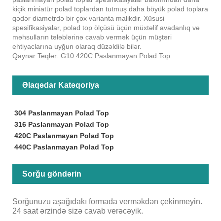
kiçik miniatür polad toplardan tutmuş daha böyük polad toplara
qədər diametrdə bir çox varianta malikdir. Xüsusi
spesifikasiyalar, polad top ölçüsü üçün müxtəlif avadanlıq və
məhsulların tələblərinə cavab vermək üçün müştəri
ehtiyaclarına uyğun olaraq düzəldilə bilər.
Qaynar Teqlər: G10 420C Paslanmayan Polad Top
Əlaqədar Kateqoriya
304 Paslanmayan Polad Top
316 Paslanmayan Polad Top
420C Paslanmayan Polad Top
440C Paslanmayan Polad Top
Sorğu göndərin
Sorğunuzu aşağıdakı formada verməkdən çekinmeyin.
24 saat ərzində sizə cavab verəcəyik.