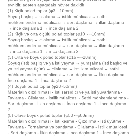
eynidir, adətən aşağıdakı növlər daxildir:
(1) Kiçik polad toplar (φ3～10mm)
Soyuq başlıq → cilalama → istilik müalicəsi → səthi
möhkəmləndirmə müalicəsi → sərt daşlama → ilkin daşlama
→ incə daşlama 1 → incə daşlama 2
(2) Kiçik və orta ölçülü polad toplar (φ10～~16mm)
Soyuq başlıq → cilalama → istilik müalicəsi → səthi
möhkəmləndirmə müalicəsi → sərt daşlama → ilkin daşlama
→ incə daşlama 1 → incə daşlama 2
(3) Orta və böyük polad toplar (φ16～~28mm)
Soyuq (isti) başlıq və ya isti yayma → yumşalma (isti başlıq və
ya isti yayma üçün) → cilalama → istilik müalicəsi → səthi
möhkəmləndirmə müalicəsi → sərt daşlama → İlkin daşlama -
İncə daşlama 1 - İncə daşlama 2
(4) Böyük polad toplar (φ28~50mm)
Materialın qızdırılması - İsti sarsıdıcı və ya isti yuvarlanma -
Tavlama - Cilalama - İstilik müalicəsi - Səthi möhkəmləndirmə -
Sərt daşlama - İlkin daşlama - İncə daşlama 1 - İncə daşlama
2
(5) Əlavə böyük polad toplar (φ50～φ80mm)
Materialın qızdırılması - İsti kəsmə - Qızdırma - İsti üyütmə -
Tavlama - Tornalama və bantlama - Cilalama - İstilik müalicəsi
- Sərt daşlama - İlkin daşlama - İncə daşlama 1 - İncə daşlama