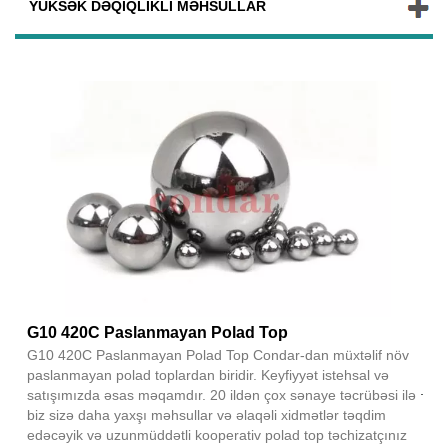
YÜKSƏK DƏQIQLIKLI MƏHSULLAR
G10 420C Paslanmayan Polad Top
G10 420C Paslanmayan Polad Top Condar-dan müxtəlif növ
paslanmayan polad toplardan biridir. Keyfiyyət istehsal və
satışımızda əsas məqamdır. 20 ildən çox sənaye təcrübəsi ilə
biz sizə daha yaxşı məhsullar və əlaqəli xidmətlər təqdim
edəcəyik və uzunmüddətli kooperativ polad top təchizatçınız