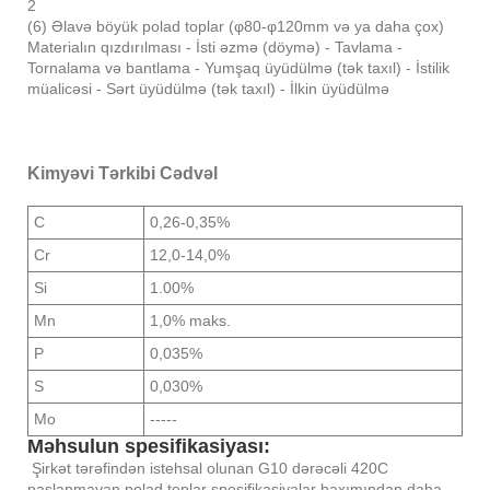
2
(6) Əlavə böyük polad toplar (φ80-φ120mm və ya daha çox)
Materialın qızdırılması - İsti əzmə (döymə) - Tavlama -
Tornalama və bantlama - Yumşaq üyüdülmə (tək taxıl) - İstilik
müalicəsi - Sərt üyüdülmə (tək taxıl) - İlkin üyüdülmə
Kimyəvi Tərkibi Cədvəl
C
0,26-0,35%
Cr
12,0-14,0%
Si
1.00%
Mn
1,0% maks.
P
0,035%
S
0,030%
Mo
-----
Məhsulun spesifikasiyası:
Şirkət tərəfindən istehsal olunan G10 dərəcəli 420C
paslanmayan polad toplar spesifikasiyalar baxımından daha