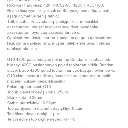
Rockwell hardness: 420 HRC52-55; 420C HRC54-60;
Əsas xüsusiyyətlər: yüksək sərtlik, yaxşı pas müqaviməti,
aşağı qiymət və geniş tətbiq;
Tətbiq sahələri: avadanlıq, podşipniklər, motosiklet
aksesuarları, məişət texnikası soyuducu avadanlıq
aksesuarları, oyuncaq aksesuarları və s.;
Qablaşdırma üsulu: karton + palet, taxta qutu qablaşdırma,
kiçik çanta qablaşdırma, müştəri tələblərinə uyğun olaraq
qablaşdırıla bilər;
G10 420C paslanmayan polad top Condar-ın istehsal edə
biləcəyi 420C paslanmayan polad toplardan biridir. Bundan
əlavə, bizdə 420C polad topların bir çox başqa növləri də var.
G10 ciddi nəzarət edilən göstəricilər və standartlara malik
nisbətən yüksək dəqiqlikli sinifdir.
Polad top dərəcəsi: G10
Topun diametri dəyişikliyi: 0.25μm
Sferik xəta: 0.25μm
Səthin pürüzlülüyü: 0.02μm
Top partiyasının diametri dəyişikliyi: 0,5μm
Top ölçən dəyər aralığı: 1μm
Tercih edilən top ölçmə dəyəri: -9 - +9